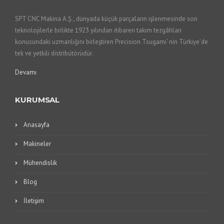
SPT CNC Makina A.Ş., dünyada küçük parçaların işlenmesinde son
teknolojilerle birlikte 1923 yılından itibaren takım tezgâhları
konusundaki uzmanlığını birleştiren Precision Tsugami’ nin Türkiye’de
tek ve yetkili distribütörüdür.
Devamı
KURUMSAL
Anasayfa
Makineler
Mühendislik
Blog
İletişim