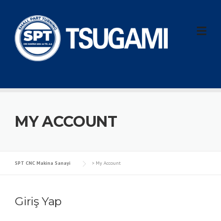
Skip
to
content
MY ACCOUNT
SPT CNC Makina Sanayi
>
My Account
Giriş Yap